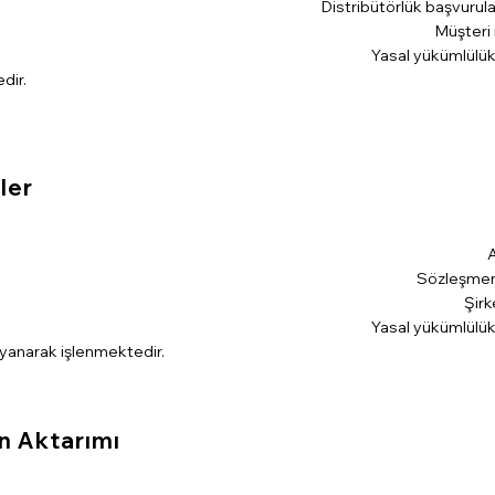
Distribütörlük başvurula
Müşteri
Yasal yükümlülükl
dir.
ler
A
Sözleşmeni
Şirk
Yasal yükümlülükl
yanarak işlenmektedir.
in Aktarımı