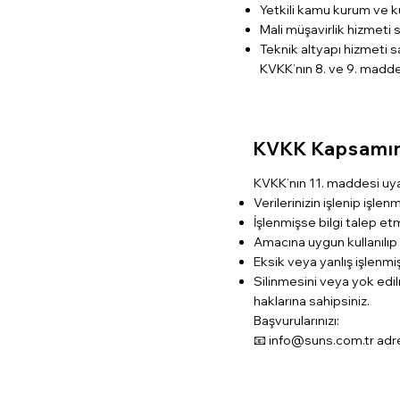
Yetkili kamu kurum ve k
Mali müşavirlik hizmeti s
Teknik altyapı hizmeti s
KVKK’nın 8. ve 9. maddel
KVKK Kapsamınd
KVKK’nın 11. maddesi uya
Verilerinizin işlenip işl
İşlenmişse bilgi talep e
Amacına uygun kullanılıp
Eksik veya yanlış işlenm
Silinmesini veya yok edi
haklarına sahipsiniz.
Başvurularınızı:
📧 info@suns.com.tr adres