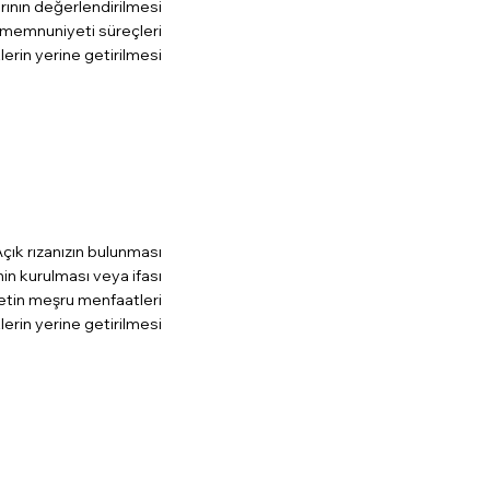
rının değerlendirilmesi
 memnuniyeti süreçleri
erin yerine getirilmesi
çık rızanızın bulunması
n kurulması veya ifası
etin meşru menfaatleri
erin yerine getirilmesi