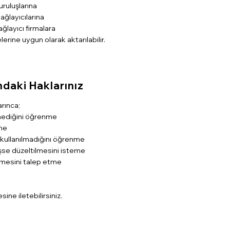
uruluşlarına
ağlayıcılarına
ağlayıcı firmalara
erine uygun olarak aktarılabilir.
aki Haklarınız
rınca;
enmediğini öğrenme
tme
 kullanılmadığını öğrenme
işse düzeltilmesini isteme
lmesini talep etme
ine iletebilirsiniz.