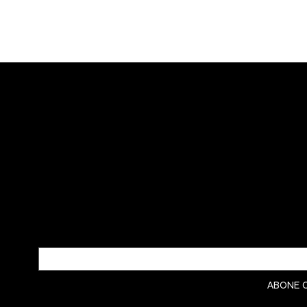
LATIVNUS COSMETICS
BÜLTENİMİZE ABONE OLUN
Yeni gelenleri ve içeriden haberleri ilk siz
öğrenin.
Email
*
Evet, beni bülteninize abone 
ABONE 
edin.
*