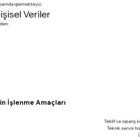
samda işlemekteyiz.
işisel Veriler
nden;
rin İşlenme Amaçları
Teklif ve sipariş 
Teknik servis h