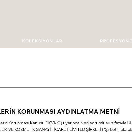
KOLEKSİYONLAR
PROFESYONE
İLERİN KORUNMASI AYDINLATMA METNİ
rilerin Korunması Kanunu (“KVKK”) uyarınca, veri sorumlusu sıfatıyla
 VE KOZMETİK SANAYİ TİCARET LİMİTED ŞİRKETİ (“Şirket”) olarak kiş