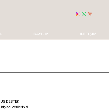
L
BAYİLİK
İLETİŞİM
 ULUS DESTEK
isel verilerinizi