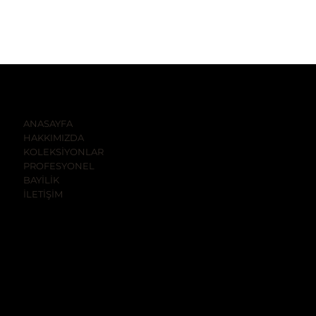
SHOP
GENEL MERKEZ
ANASAYFA
ULUS DESTEK HİZMETLER
HAKKIMIZDA
DANIŞMANLIK VE KOZMETİK
KOLEKSİYONLAR
SANAYİ TİCARET LİMİTED
PROFESYONEL
ŞİRKETİ
BAYİLİK
İLETİŞİM
Konum:
Seyrantepe Mah.cesur
sok.no:79/b 34418
Kağıthane - İstanbul
Telefon:
+90 212 283 61 46
Mobil:
+90 533 061 14 42