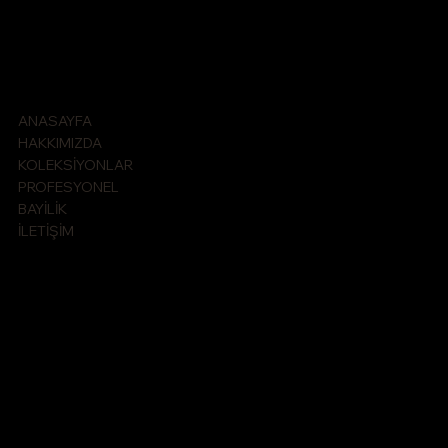
SHOP
ANASAYFA
HAKKIMIZDA
KOLEKSİYONLAR
PROFESYONEL
BAYİLİK
İLETİŞİM
GENEL MERKEZ
ULUS DESTEK HİZMETLER DANIŞMANLIK VE KOZMETİK
SANAYİ TİCARET LİMİTED ŞİRKETİ
Konum:
Seyrantepe Mah.cesur sok.no:79/b 34418
Kağıthane - İstanbul