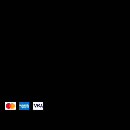
Telefon:
+90 212 283 61 46
Mobil:
+90 533 061 14 42
SOSYAL
Instagram
Whatsapp
Trendyol
Pay Securely with
These payment methods are to show the payment
methods that LATIVNUS accepts.