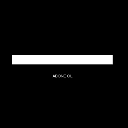
BÜLTENİMİZE ABONE OLUN
Yeni gelenleri ve içeriden haberleri
ilk siz öğrenin.
Email
*
Evet, beni bülteninize abone edin.
*
ABONE OL
KURUMSAL
KVKK
GİZLİLİK
ÇEREZ